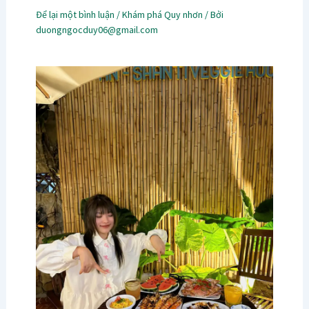
Để lại một bình luận
/
Khám phá Quy nhơn
/ Bởi
duongngocduy06@gmail.com