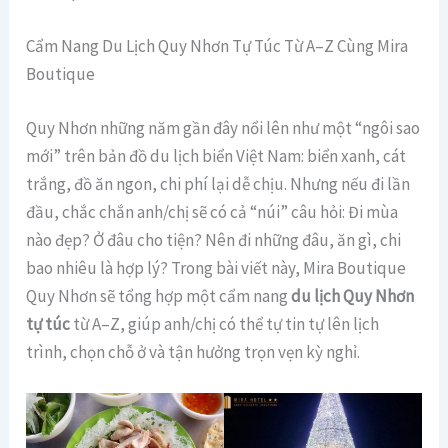
Cẩm Nang Du Lịch Quy Nhơn Tự Túc Từ A–Z Cùng Mira
Boutique
Quy Nhơn những năm gần đây nổi lên như một “ngôi sao
mới” trên bản đồ du lịch biển Việt Nam: biển xanh, cát
trắng, đồ ăn ngon, chi phí lại dễ chịu. Nhưng nếu đi lần
đầu, chắc chắn anh/chị sẽ có cả “núi” câu hỏi: Đi mùa
nào đẹp? Ở đâu cho tiện? Nên đi những đâu, ăn gì, chi
bao nhiêu là hợp lý? Trong bài viết này, Mira Boutique
Quy Nhơn sẽ tổng hợp một cẩm nang
du lịch Quy Nhơn
tự túc
từ A–Z, giúp anh/chị có thể tự tin tự lên lịch
trình, chọn chỗ ở và tận hưởng trọn vẹn kỳ nghỉ.