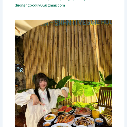
duongngocduy06@gmail.com